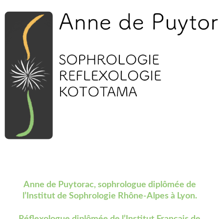
Accueil
Réflexologie | Shiatsu
Sophrologie
Kototama
Formations
Dien Chan
Conférences
Contact
Anne de Puytorac, sophrologue diplômée de
l’Institut de Sophrologie Rhône-Alpes à Lyon.
Réflexologue diplômée de l’Institut Français de